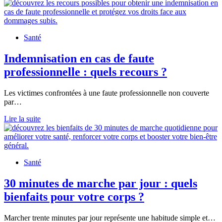
coups
moteur
:
courroie,
Santé
poulie
damper
et
Indemnisation en cas de faute
vibrations,
professionnelle : quels recours ?
ce
que
ça
Les victimes confrontées à une faute professionnelle non couverte
révèle
par…
Indemnisation
Lire la suite
en
cas
de
faute
Santé
professionnelle
:
quels
30 minutes de marche par jour : quels
recours
bienfaits pour votre corps ?
?
Marcher trente minutes par jour représente une habitude simple et…