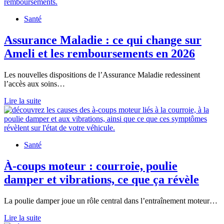
vous,
données
Santé
et
confidentialité,
ce
Assurance Maladie : ce qui change sur
que
Ameli et les remboursements en 2026
dit
la
CNIL
Les nouvelles dispositions de l’Assurance Maladie redessinent
l’accès aux soins…
Assurance
Lire la suite
Maladie
:
ce
qui
Santé
change
sur
Ameli
À-coups moteur : courroie, poulie
et
damper et vibrations, ce que ça révèle
les
remboursements
en
La poulie damper joue un rôle central dans l’entraînement moteur…
2026
À-
Lire la suite