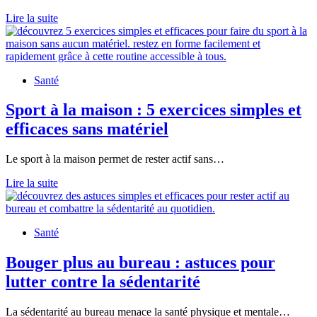
30
Lire la suite
minutes
de
marche
par
Santé
jour
:
quels
Sport à la maison : 5 exercices simples et
bienfaits
efficaces sans matériel
pour
votre
corps
Le sport à la maison permet de rester actif sans…
?
Sport
Lire la suite
à
la
maison
Santé
:
5
exercices
Bouger plus au bureau : astuces pour
simples
lutter contre la sédentarité
et
efficaces
sans
La sédentarité au bureau menace la santé physique et mentale…