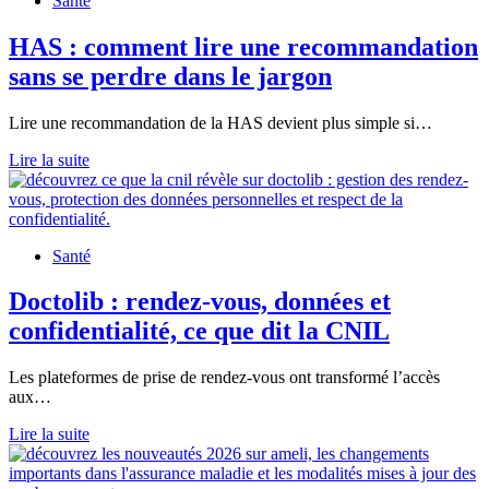
Santé
garanties
avec
MACSF
HAS : comment lire une recommandation
et
sans se perdre dans le jargon
l’Ordre
des
Médecins
Lire une recommandation de la HAS devient plus simple si…
?
HAS
Lire la suite
:
comment
lire
une
Santé
recommandation
sans
se
Doctolib : rendez-vous, données et
perdre
confidentialité, ce que dit la CNIL
dans
le
jargon
Les plateformes de prise de rendez-vous ont transformé l’accès
aux…
Doctolib
Lire la suite
:
rendez-